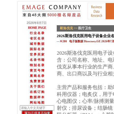
2026年8月7日
HOME PAGE
斯洛伐克
>>
医疗卫生
行 业 名 录
2026斯洛伐克医用电子设备企业
省 区 名 录
—￥280 电子版数据 Directory.GE 2026年
城 市 数 据
国 际 名 录
2026斯洛伐克医用电子
世 界 买 家
含：公司名称、地址、电
名 录 书 籍
特 别 名 录
伐克从事本行业的生产商
黄 页 号 簿
商、出口商以及与行业相
展 商 名 录
免 费 资 源
主营产品和服务包括：助
关 于 我 们
在 线 订 购
科用仪器；电炙仪，用于
数 据 样 本
心电图仪；心率/脉搏测
网 站 地 图
射仪；排尿设备；结肠镜