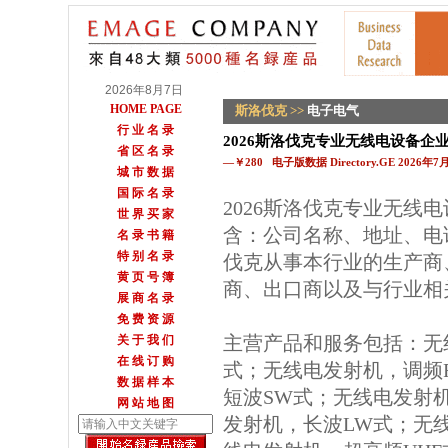
2026年8月7日
HOME PAGE
斯洛伐克
>>
电子电气
行 业 名 录
2026斯洛伐克专业无线电设备企
省 区 名 录
—￥280 电子版数据 Directory.GE 2026年
城 市 数 据
国 际 名 录
2026斯洛伐克专业无线
世 界 买 家
含：公司名称、地址、电
名 录 书 籍
特 别 名 录
伐克从事本行业的生产商
黄 页 号 簿
商、出口商以及与行业相
展 商 名 录
免 费 资 源
主营产品和服务包括：无
关 于 我 们
在 线 订 购
式；无线电发射机，调频
数 据 样 本
短波SW式；无线电发射
网 站 地 图
发射机，长波LW式；无