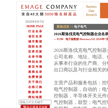
2026年8月7日
HOME PAGE
斯洛伐克
>>
电子电气
行 业 名 录
2026斯洛伐克电气控制器企业名
省 区 名 录
—￥280 电子版数据 Directory.GE 2026年
城 市 数 据
国 际 名 录
2026斯洛伐克电气控制
世 界 买 家
公司名称、地址、电话、
名 录 书 籍
特 别 名 录
从事本行业的生产商、分
黄 页 号 簿
出口商以及与行业相关的
展 商 名 录
免 费 资 源
主营产品和服务包括：控
关 于 我 们
在 线 订 购
电气控制器，自动的；电
数 据 样 本
控制器，半导体开关元件
网 站 地 图
气控制器，鼓型；电气控